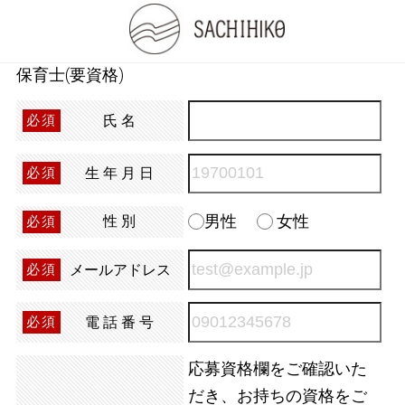
保育士(要資格)
氏名
必須
生年月日
必須
男性
女性
性別
必須
メールアドレス
必須
電話番号
必須
応募資格欄をご確認いた
だき、お持ちの資格をご