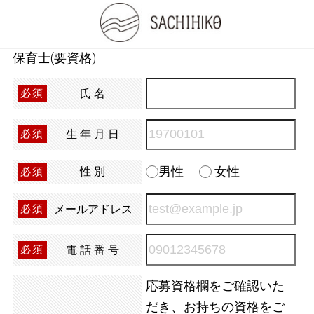
保育士(要資格)
氏名
必須
生年月日
必須
男性
女性
性別
必須
メールアドレス
必須
電話番号
必須
応募資格欄をご確認いた
だき、お持ちの資格をご