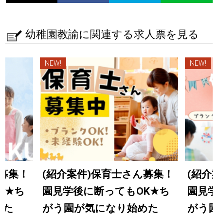
幼稚園教諭に関連する求人票を見る
NEW!
NEW!
ん募集！
(紹介案件)保育士さん募集！
(紹介
K
★
ち
園見学後に断ってもOK
★
ち
園見学
めた
がう園が気になり始めた
がう