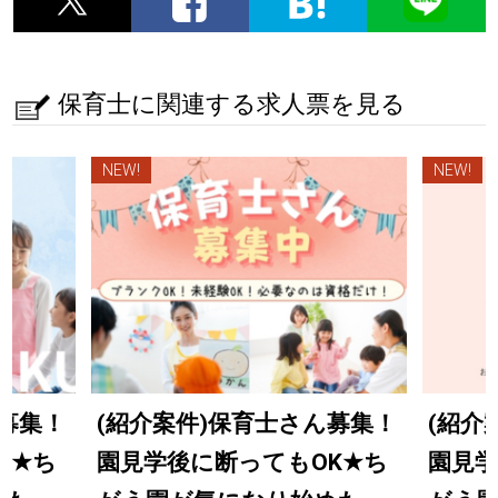
保育士に関連する求人票を見る
NEW!
NEW!
ん募集！
(紹介案件)保育士さん募集！
(紹介
K
★
ち
園見学後に断ってもOK
★
ち
園見学