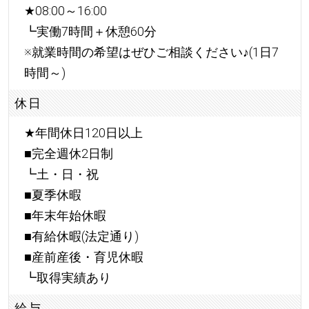
★
08:00～16:00
┗実働7時間＋休憩60分
※就業時間の希望はぜひご相談ください
♪
(1日7
時間～)
休日
★
年間休日120日以上
■完全週休2日制
┗土・日・祝
■夏季休暇
■年末年始休暇
■有給休暇(法定通り)
■産前産後・育児休暇
┗取得実績あり
給与