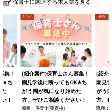
保育士に関連する求人票を見る
NEW!
NEW!
ん募集！
(紹介案件)保育士さん募集！
(紹介
K
★
ち
園見学後に断ってもOK
★
ち
園見学
めた
がう園が気になり始めた
がう
さい！
方、ぜひご相談ください！
方、
職種：保育士(要資格)
職種：保