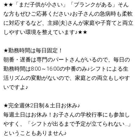
★
★
「まだ子供が小さい」「ブランクがある」そん
な方もぜひご応募ください
♪
お子さんの急病時も柔軟
に対応するなど、主婦(夫)さんが家庭や子育てと両立
しやすい環境を整えています
♪
★
★
★
勤務時間は毎日固定！
朝番・遅番は専門のパートさんがいるので、毎日の
勤務時間は8:00～16:00の中番のみ
♪
シフトによる生
活リズムの変動がないので、家庭との両立もしやす
いですよ
♪
★
完全週休2日制＆土日お休み
♪
毎週土日はお休み！お子さんの学校行事にも参加し
やすく、「シフトが出るまで予定が立てられない…」
ということもありません
♪