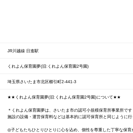
JR川越線 日進駅
くれよん保育園夢(旧:くれよん保育園2号園)
埼玉県さいたま市北区櫛引町2-441-3
★
★
くれよん保育園夢(旧:くれよん保育園2号園)について
★
★
＊くれよん保育園夢は、さいたま市の認可小規模保育所事業所です
施設の設備・運営保育料などは基本的に認可保育所と同じように行
◎子どもたちひとりひとりに心を込め、個性を尊重した丁寧な保育