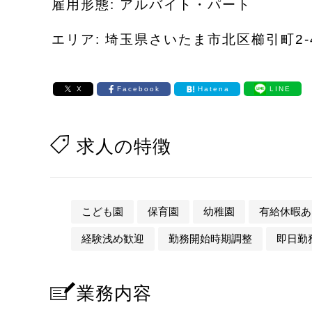
雇用形態: アルバイト・パート
エリア: 埼玉県さいたま市北区櫛引町2-4
X
Facebook
Hatena
LINE
求人の特徴
こども園
保育園
幼稚園
有給休暇あ
経験浅め歓迎
勤務開始時期調整
即日勤務
業務内容