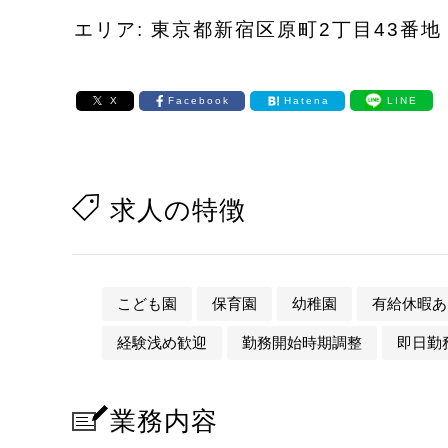
エリア: 東京都新宿区原町2丁目43番地
X
Facebook
Hatena
LINE
求人の特徴
こども園
保育園
幼稚園
有給休暇あ
経験浅め歓迎
勤務開始時期調整
即日勤務
業務内容