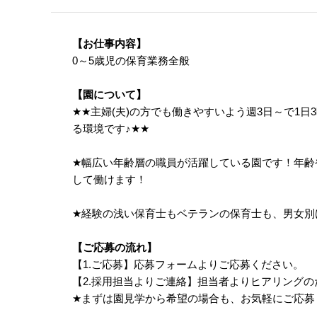
【お仕事内容】
0～5歳児の保育業務全般
【園について】
★
★
主婦(夫)の方でも働きやすいよう週3日～で1
る環境です
♪
★
★
★
幅広い年齢層の職員が活躍している園です！年齢
して働けます！
★
経験の浅い保育士もベテランの保育士も、男女別
【ご応募の流れ】
【1.ご応募】応募フォームよりご応募ください。
【2.採用担当よりご連絡】担当者よりヒアリング
★
まずは園見学から希望の場合も、お気軽にご応募