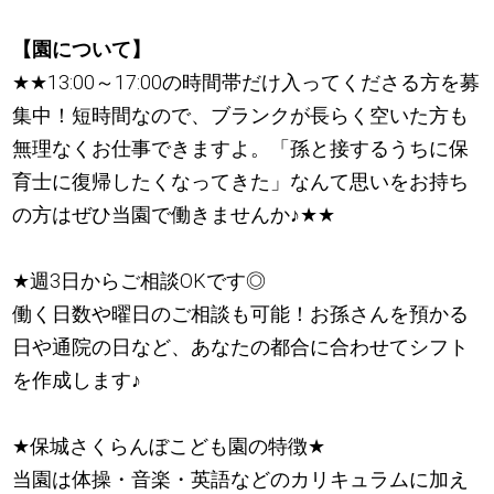
【園について】
★
★
13:00～17:00の時間帯だけ入ってくださる方を募
集中！短時間なので、ブランクが長らく空いた方も
無理なくお仕事できますよ。「孫と接するうちに保
育士に復帰したくなってきた」なんて思いをお持ち
の方はぜひ当園で働きませんか
♪
★
★
★
週3日からご相談OKです◎
働く日数や曜日のご相談も可能！お孫さんを預かる
日や通院の日など、あなたの都合に合わせてシフト
を作成します
♪
★
保城さくらんぼこども園の特徴
★
当園は体操・音楽・英語などのカリキュラムに加え