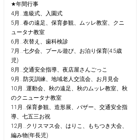
★
年間行事
4月…進級式、入園式
5月…春の遠足、保育参観、ムッレ教室、クニ
ュータナ教室
6月…衣替え、歯科検診
7月…七夕会、プール遊び、お泊り保育(4.5歳
児)
8月…交通安全指導、夜店屋さんごっこ
9月…防災訓練、地域老人交流会、お月見会
10月…運動会、秋の遠足、秋のムッレ教室、秋
のクニュータナ教室
11月…保育参観、造形展、バザー、交通安全指
導、七五三お祝
12月…クリスマス会、はりこ、もちつき大会、
編み物(年長児)