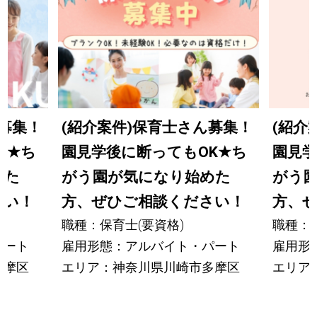
ん募集！
(紹介案件)保育士さん募集！
(紹介
K
★
ち
園見学後に断ってもOK
★
ち
園見学
めた
がう園が気になり始めた
がう
さい！
方、ぜひご相談ください！
方、
職種：保育士(要資格)
職種：保
パート
雇用形態：アルバイト・パート
雇用形
多摩区
エリア：神奈川県川崎市多摩区
エリア