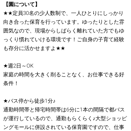
【園について】
★
★
定員30名の少人数制で、一人ひとりにしっかり
向き合った保育を行っています。ゆったりとした雰
囲気なので、現場からしばらく離れていた方でもゆ
っくり慣れていける環境です！ご自身の子育て経験
も存分に活かせますよ
★
★
★
週2日～OK
家庭の時間を大きく削ることなく、お仕事できる好
条件！
★
バス停から徒歩1分
♪
通勤時間帯と帰宅時間帯は6分に1本の間隔で都バス
が運行しているので、通勤もらくらく
♪
大型ショッピ
ングモールに併設されている保育園ですので、仕事