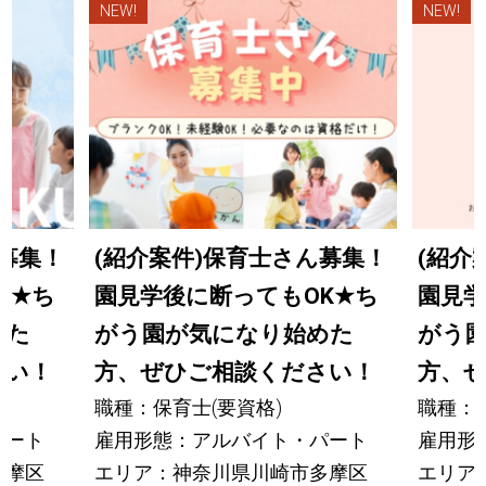
NEW!
NEW!
ん募集！
(紹介案件)保育士さん募集！
(紹介
K
★
ち
園見学後に断ってもOK
★
ち
園見学
めた
がう園が気になり始めた
がう
さい！
方、ぜひご相談ください！
方、
職種：保育士(要資格)
職種：保
パート
雇用形態：アルバイト・パート
雇用形
多摩区
エリア：神奈川県川崎市多摩区
エリア