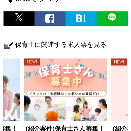
保育士に関連する求人票を見る
NEW!
NEW!
ん募集！
(紹介案件)保育士さん募集！
(紹介