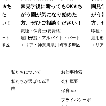
K
★
ち
園見学後に断ってもOK
★
ち
園見学
めた
がう園が気になり始めた
がう
さい！
方、ぜひご相談ください！
方、
職種：保育士(要資格)
職種：保
パート
雇用形態：アルバイト・パート
雇用形
多摩区
エリア：神奈川県川崎市多摩区
エリア
私たちについて
お仕事検索
私たちが選ばれる理
会社概要
由
保育box
プライバシーポ