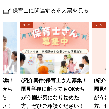
保育士に関連する求人票を見る
NEW!
NEW!
ん募集！
(紹介案件)保育士さん募集！
(紹介
K
★
ち
園見学後に断ってもOK
★
ち
園見学
めた
がう園が気になり始めた
がう
さい！
方、ぜひご相談ください！
方、