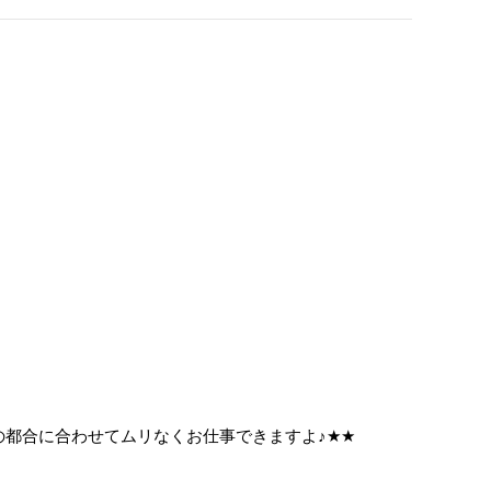
の都合に合わせてムリなくお仕事できますよ
♪
★
★