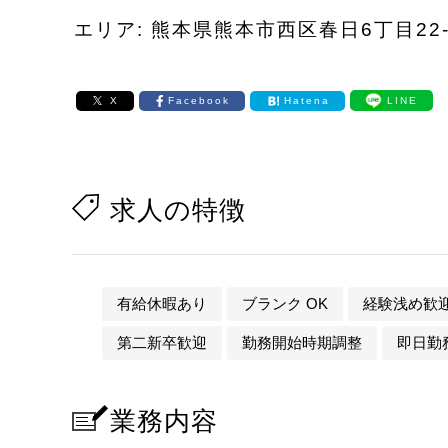
エリア: 熊本県熊本市西区春日6丁目22-
X
Facebook
Hatena
LINE
求人の特徴
有給休暇あり
ブランク OK
経験浅め歓
第二新卒歓迎
勤務開始時期調整
即日勤務
業務内容