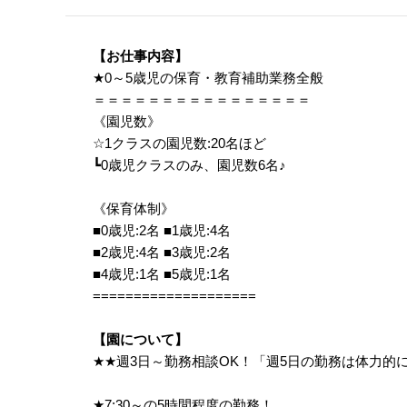
【お仕事内容】
★
0～5歳児の保育・教育補助業務全般
＝＝＝＝＝＝＝＝＝＝＝＝＝＝＝＝
《園児数》
☆1クラスの園児数:20名ほど
┗0歳児クラスのみ、園児数6名
♪
《保育体制》
■0歳児:2名 ■1歳児:4名
■2歳児:4名 ■3歳児:2名
■4歳児:1名 ■5歳児:1名
====================
【園について】
★
★
週3日～勤務相談OK！「週5日の勤務は体力
★
7:30～の5時間程度の勤務！