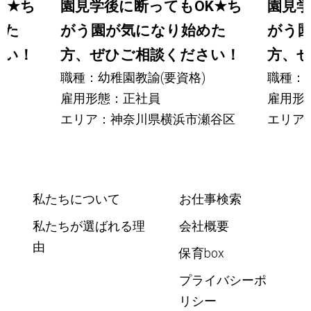
K
★
ち
園見学後に断ってもOK
★
ち
園見学
めた
がう園が気になり始めた
がう
さい！
方、ぜひご相談ください！
方、
職種：幼稚園教諭(要資格)
職種：
雇用形態：正社員
雇用形
エリア：神奈川県横浜市瀬谷区
エリア
私たちについて
お仕事検索
私たちが選ばれる理
会社概要
由
保育box
プライバシーポ
リシー